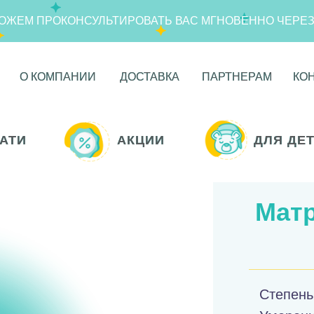
ОЖЕМ ПРОКОНСУЛЬТИРОВАТЬ ВАС МГНОВЕННО ЧЕРЕ
О КОМПАНИИ
О КОМПАНИИ
ДОСТАВКА
ДОСТАВКА
ПАРТНЕРАМ
ПАРТНЕРАМ
КО
КО
АТИ
АТИ
АКЦИИ
АКЦИИ
ДЛЯ ДЕ
ДЛЯ ДЕ
Матр
Степень