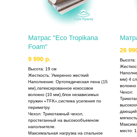
Матрас "Eco Tropikana
Матр
Foam"
26 99
9 990
р.
Высота:
Жесткос
Высота:
19 см
Наполн
Жесткость:
Умеренно жесткий
мм) 4 с
Наполнение:
Ортопедическая пена (15
волокно 
мм),латексированное кокосовое
Чехол:
волокно (10 мм),блок независимых
Трикота
пружин «TFK»,система усиления по
высокоо
периметру
дающий 
Чехол:
Трикотажный чехол,
мягкост
простеганный на высокообъемном
Максима
наполнителе.
место:
1
Максимальная нагрузка на спальное