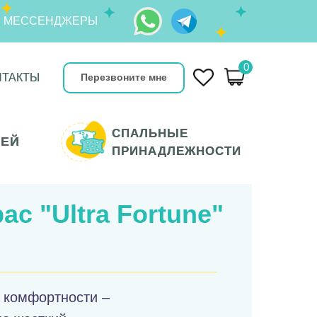
З МЕССЕНДЖЕРЫ
0
НТАКТЫ
НТАКТЫ
Перезвоните мне
СПАЛЬНЫЕ
СПАЛЬНЫЕ
ТЕЙ
ТЕЙ
ПРИНАДЛЕЖНОСТИ
ПРИНАДЛЕЖНОСТИ
ас "
Ultra Fortune"
 комфортности –