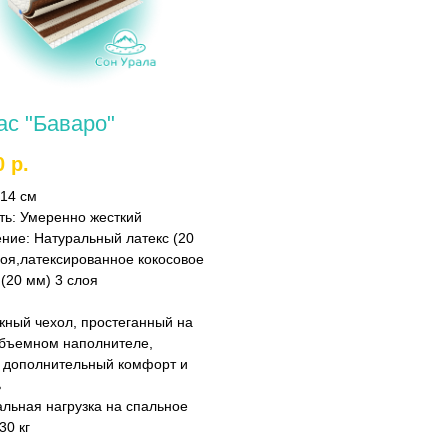
ас "Баваро"
0
р.
14 см
ть:
Умеренно жесткий
ение:
Натуральный латекс (20
лоя,латексированное кокосовое
(20 мм) 3 слоя
жный чехол, простеганный на
бъемном наполнителе,
дополнительный комфорт и
ь
льная нагрузка на спальное
30 кг