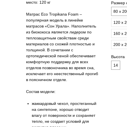
место:
120 кг
Размер 
80 х 2
Матрас Eco Tropikana Foam –
популярная модель в линейке
120 х 
матрасов «Сон Урала». Наполнитель
из биококоса является лидером по
160 х 
теплозащитным свойствам среди
материалов со схожей плотностью и
200 х 
толщиной. В сочетании с
ортопедической пеной обеспечивает
Высота
комфортную поддержку для всех
14
отделов позвоночника во время сна,
исключает его неестественный прогиб
в поясничном отделе.
Состав модели:
жаккардовый чехол, простеганный
на синтепоне, хорошо отводит
влагу от поверхности и сохраняет
тепло, не создает условий для