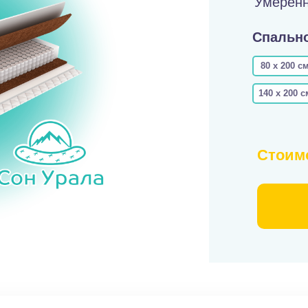
Умеренн
Спально
80 х 200 с
140 х 200 с
Стоим