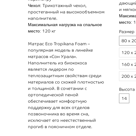
дающий
Чехол:
Трикотажный чехол,
и мягко
простеганный на высокообъемном
Максима
наполнителе.
место:
1
Максимальная нагрузка на спальное
место:
120 кг
Размер 
80 х 2
Матрас Eco Tropikana Foam –
популярная модель в линейке
120 х 
матрасов «Сон Урала».
Наполнитель из биококоса
160 х 
является лидером по
теплозащитным свойствам среди
200 х 
материалов со схожей плотностью
и толщиной. В сочетании с
Высота
ортопедической пеной
14
обеспечивает комфортную
поддержку для всех отделов
позвоночника во время сна,
исключает его неестественный
прогиб в поясничном отделе.