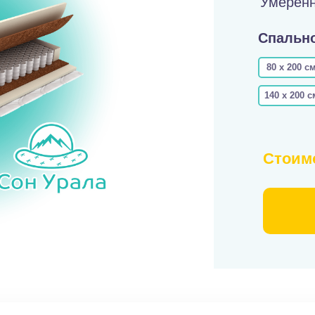
Умеренн
Спально
80 х 200 с
140 х 200 с
Стоим