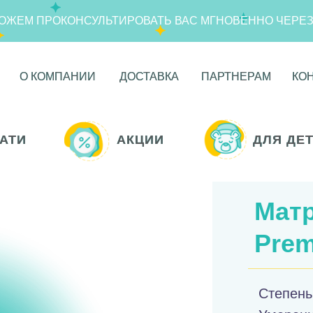
ОЖЕМ ПРОКОНСУЛЬТИРОВАТЬ ВАС МГНОВЕННО ЧЕРЕ
О КОМПАНИИ
О КОМПАНИИ
ДОСТАВКА
ДОСТАВКА
ПАРТНЕРАМ
ПАРТНЕРАМ
КО
КО
АТИ
АТИ
АКЦИИ
АКЦИИ
ДЛЯ ДЕ
ДЛЯ ДЕ
Матр
Pre
Степень