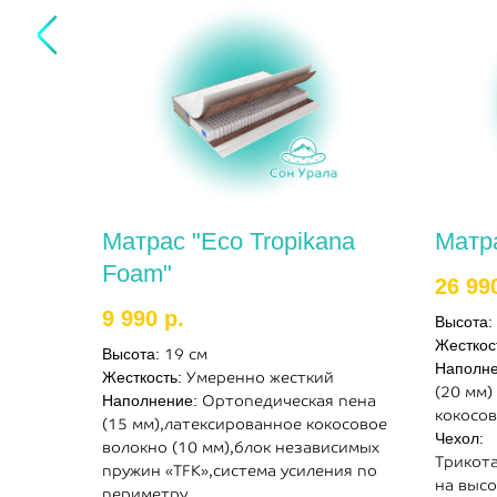
Матрас "Eco Tropikana
Матр
Foam"
26 99
9 990
р.
Высота:
Жесткос
Высота:
19 см
Наполн
Жесткость:
Умеренно жесткий
(20 мм)
Наполнение:
Ортопедическая пена
кокосов
(15 мм),латексированное кокосовое
Чехол:
волокно (10 мм),блок независимых
Трикот
пружин «TFK»,система усиления по
на выс
периметру