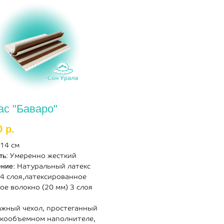
ас "Баваро"
0
р.
14 см
ть:
Умеренно жесткий
ение:
Натуральный латекс
 4 слоя,латексированное
ое волокно (20 мм) 3 слоя
ажный чехол, простеганный
окообъемном наполнителе,