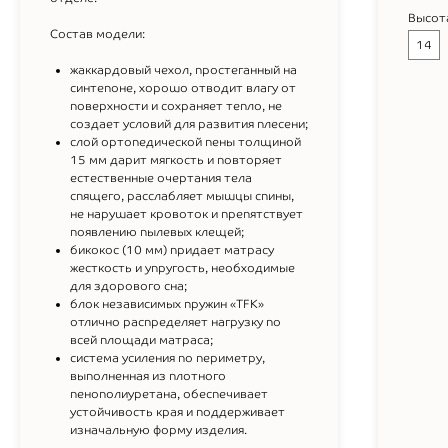
Высот
Состав модели:
14
жаккардовый чехол, простеганный на
синтепоне, хорошо отводит влагу от
поверхности и сохраняет тепло, не
создает условий для развития плесени;
слой ортопедической пены толщиной
15 мм дарит мягкость и повторяет
естественные очертания тела
спящего, расслабляет мышцы спины,
не нарушает кровоток и препятствует
появлению пылевых клещей;
бикокос (10 мм) придает матрасу
жесткость и упругость, необходимые
для здорового сна;
блок независимых пружин «TFK»
отлично распределяет нагрузку по
всей площади матраса;
система усиления по периметру,
выполненная из плотного
пенополиуретана, обеспечивает
устойчивость края и поддерживает
изначальную форму изделия.