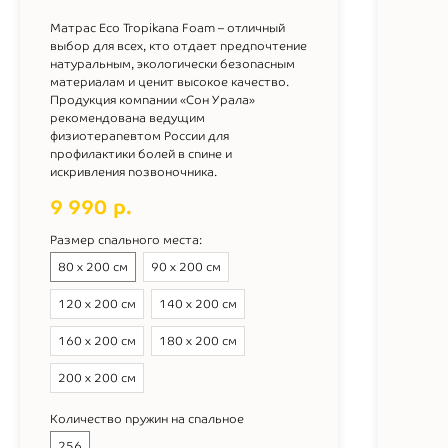
Матрас Eco Tropikana Foam – отличный
выбор для всех, кто отдает предпочтение
натуральным, экологически безопасным
материалам и ценит высокое качество.
Продукция компании «Сон Урала»
рекомендована ведущим
физиотерапевтом России для
профилактики болей в спине и
искривления позвоночника.
9 990
р.
Размер спального места:
80 х 200 см
90 х 200 см
120 х 200 см
140 х 200 см
160 х 200 см
180 х 200 см
200 х 200 см
Количество пружин на спальное
256