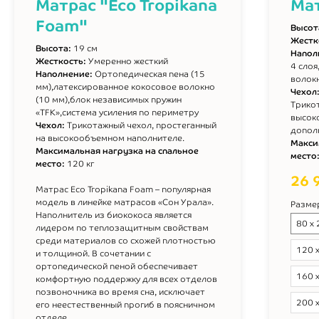
Матрас "Eco Tropikana
Мат
Foam"
Высот
Жестк
Высота:
19 см
Напол
Жесткость:
Умеренно жесткий
4 сло
Наполнение:
Ортопедическая пена (15
волокн
мм),латексированное кокосовое волокно
Чехол
(10 мм),блок независимых пружин
Трико
«TFK»,система усиления по периметру
высок
Чехол:
Трикотажный чехол, простеганный
допол
на высокообъемном наполнителе.
Макси
Максимальная нагрузка на спальное
место
место:
120 кг
26 
Матрас Eco Tropikana Foam – популярная
модель в линейке матрасов «Сон Урала».
Разме
Наполнитель из биококоса является
80 х
лидером по теплозащитным свойствам
среди материалов со схожей плотностью
120 
и толщиной. В сочетании с
ортопедической пеной обеспечивает
160 
комфортную поддержку для всех отделов
позвоночника во время сна, исключает
200 
его неестественный прогиб в поясничном
отделе.