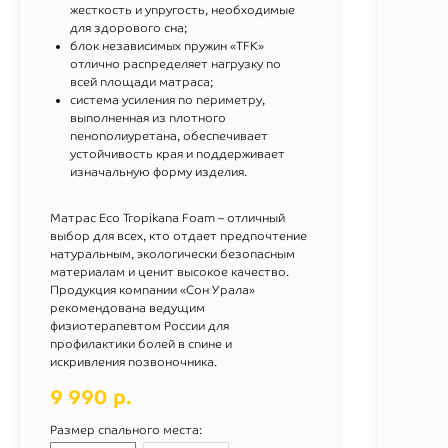
жесткость и упругость, необходимые
для здорового сна;
блок независимых пружин «TFK»
отлично распределяет нагрузку по
всей площади матраса;
система усиления по периметру,
выполненная из плотного
пенополиуретана, обеспечивает
устойчивость края и поддерживает
изначальную форму изделия.
Матрас Eco Tropikana Foam – отличный
выбор для всех, кто отдает предпочтение
натуральным, экологически безопасным
материалам и ценит высокое качество.
Продукция компании «Сон Урала»
рекомендована ведущим
физиотерапевтом России для
профилактики болей в спине и
искривления позвоночника.
9 990
р.
Размер спального места: