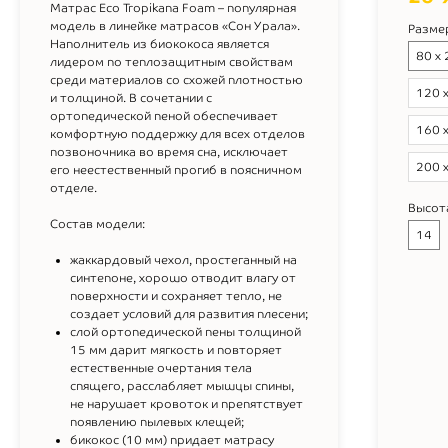
Матрас Eco Tropikana Foam – популярная
модель в линейке матрасов «Сон Урала».
Разме
Наполнитель из биококоса является
80 х
лидером по теплозащитным свойствам
среди материалов со схожей плотностью
120 
и толщиной. В сочетании с
ортопедической пеной обеспечивает
160 
комфортную поддержку для всех отделов
позвоночника во время сна, исключает
200 
его неестественный прогиб в поясничном
отделе.
Высот
Состав модели:
14
жаккардовый чехол, простеганный на
синтепоне, хорошо отводит влагу от
поверхности и сохраняет тепло, не
создает условий для развития плесени;
слой ортопедической пены толщиной
15 мм дарит мягкость и повторяет
естественные очертания тела
спящего, расслабляет мышцы спины,
не нарушает кровоток и препятствует
появлению пылевых клещей;
бикокос (10 мм) придает матрасу