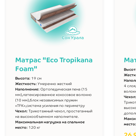
Матрас "Eco Tropikana
Мат
Foam"
Высот
Жестк
Высота:
19 см
Напол
Жесткость:
Умеренно жесткий
4 сло
Наполнение:
Ортопедическая пена (15
волокн
мм),латексированное кокосовое волокно
Чехол
(10 мм),блок независимых пружин
Трико
«TFK»,система усиления по периметру
высок
Чехол:
Трикотажный чехол, простеганный
допол
на высокообъемном наполнителе.
Макси
Максимальная нагрузка на спальное
место
место:
120 кг
26 