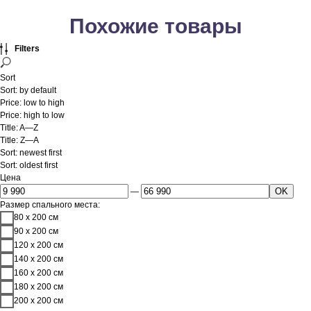
Похожие товары
Filters
Sort
Sort: by default
Price: low to high
Price: high to low
Title: A—Z
Title: Z—A
Sort: newest first
Sort: oldest first
Цена
OK
—
Размер спального места:
80 х 200 см
90 х 200 см
120 х 200 см
140 х 200 см
160 х 200 см
180 х 200 см
200 х 200 см