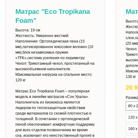
Матрас "Eco Tropikana
Мат
Foam"
Высот
Жестко
Высота:
19 см
Напол
Жесткость:
Умеренно жесткий
слоя,л
Наполнение:
Ортопедическая пена (15
(20 мм
мм),латексированное кокосовое волокно (10
Чехол:
мм),блок независимых пружин
Трикот
«TFK»,система усиления по периметру
высок
Чехол:
Трикотажный чехол, простеганный на
дополн
высокообъемном наполнителе.
Максим
Максимальная нагрузка на спальное место:
130 кг
120 кг
26 
Матрас Eco Tropikana Foam – популярная
модель в линейке матрасов «Сон Урала».
Размер
Наполнитель из биококоса является
80 х 
лидером по теплозащитным свойствам
среди материалов со схожей плотностью и
120 х
толщиной. В сочетании с ортопедической
пеной обеспечивает комфортную поддержку
160 х
для всех отделов позвоночника во время
сна, исключает его неестественный прогиб в