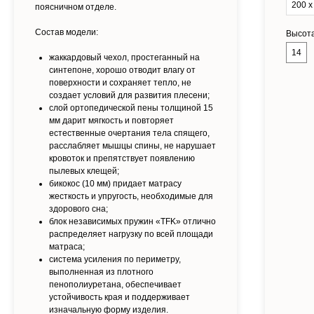
200 х
поясничном отделе.
Состав модели:
Высот
14
жаккардовый чехол, простеганный на
синтепоне, хорошо отводит влагу от
поверхности и сохраняет тепло, не
создает условий для развития плесени;
слой ортопедической пены толщиной 15
мм дарит мягкость и повторяет
естественные очертания тела спящего,
расслабляет мышцы спины, не нарушает
кровоток и препятствует появлению
пылевых клещей;
бикокос (10 мм) придает матрасу
жесткость и упругость, необходимые для
здорового сна;
блок независимых пружин «TFK» отлично
распределяет нагрузку по всей площади
матраса;
система усиления по периметру,
выполненная из плотного
пенополиуретана, обеспечивает
устойчивость края и поддерживает
изначальную форму изделия.