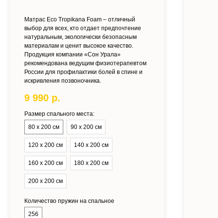
Матрас Eco Tropikana Foam – отличный
выбор для всех, кто отдает предпочтение
натуральным, экологически безопасным
материалам и ценит высокое качество.
Продукция компании «Сон Урала»
рекомендована ведущим физиотерапевтом
России для профилактики болей в спине и
искривления позвоночника.
9 990
р.
Размер спального места:
80 х 200 см
90 х 200 см
120 х 200 см
140 х 200 см
160 х 200 см
180 х 200 см
200 х 200 см
Количество пружин на спальное
256