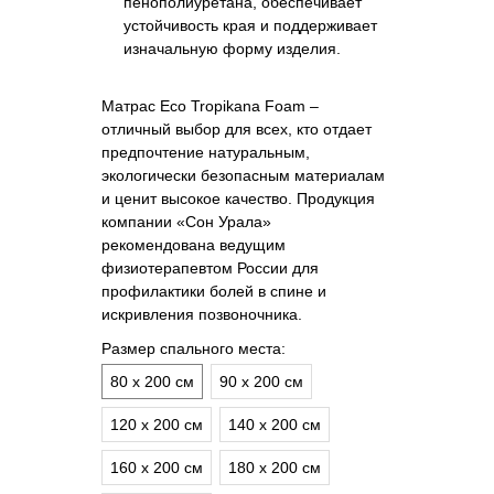
пенополиуретана, обеспечивает
устойчивость края и поддерживает
изначальную форму изделия.
Матрас Eco Tropikana Foam –
отличный выбор для всех, кто отдает
предпочтение натуральным,
экологически безопасным материалам
и ценит высокое качество. Продукция
компании «Сон Урала»
рекомендована ведущим
физиотерапевтом России для
профилактики болей в спине и
искривления позвоночника.
Размер спального места:
80 х 200 см
90 х 200 см
120 х 200 см
140 х 200 см
160 х 200 см
180 х 200 см