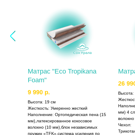
Матрас "Eco Tropikana
Матр
Foam"
26 99
9 990
р.
Высота:
Жесткос
Высота:
19 см
Наполн
Жесткость:
Умеренно жесткий
мм) 4 с
Наполнение:
Ортопедическая пена (15
волокно 
мм),латексированное кокосовое
Чехол:
волокно (10 мм),блок независимых
Трикота
пружин «TFK»,система усиления по