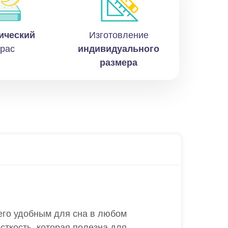
ический
Изготовление
рас
индивидуального
размера
 его удобным для сна в любом
сткость, которая полезна для