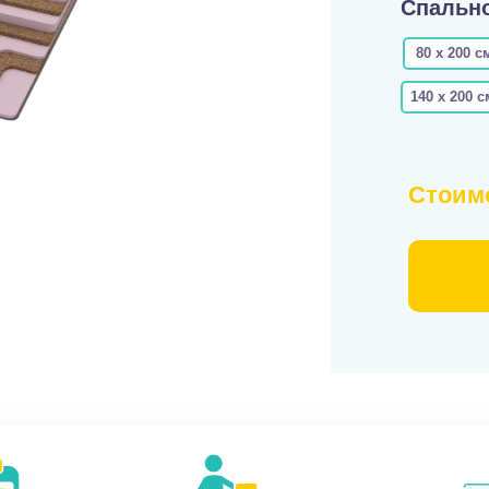
Спально
80 х 200 с
140 х 200 с
Стоим