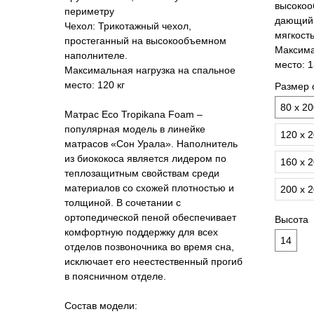
высокоо
периметру
дающий 
Чехол:
Трикотажный чехол,
мягкост
простеганный на высокообъемном
Максима
наполнителе.
место:
1
Максимальная нагрузка на спальное
место:
120 кг
Размер 
80 х 2
Матрас Eco Tropikana Foam –
популярная модель в линейке
120 х 
матрасов «Сон Урала». Наполнитель
из биококоса является лидером по
160 х 
теплозащитным свойствам среди
материалов со схожей плотностью и
200 х 
толщиной. В сочетании с
ортопедической пеной обеспечивает
Высота
комфортную поддержку для всех
14
отделов позвоночника во время сна,
исключает его неестественный прогиб
в поясничном отделе.
Состав модели: