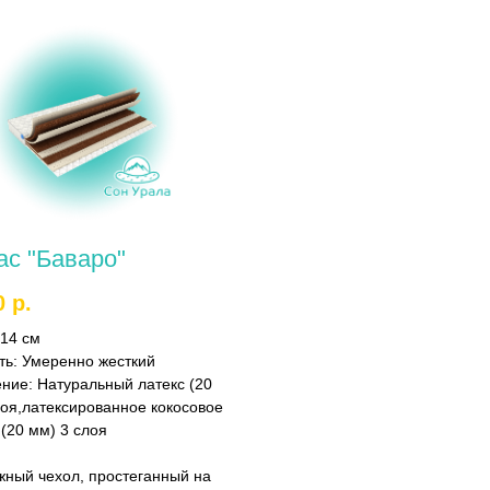
ас "Баваро"
0
р.
14 см
ть:
Умеренно жесткий
ение:
Натуральный латекс (20
лоя,латексированное кокосовое
(20 мм) 3 слоя
жный чехол, простеганный на