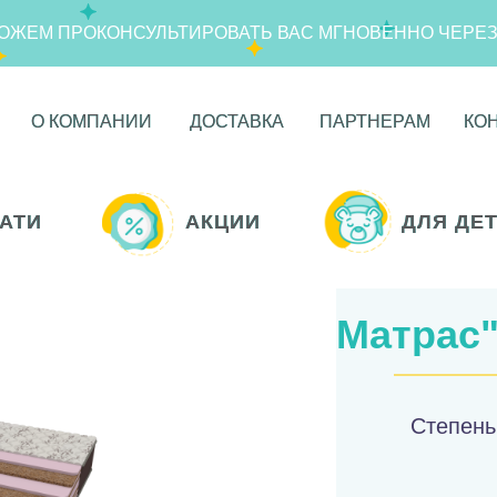
ОЖЕМ ПРОКОНСУЛЬТИРОВАТЬ ВАС МГНОВЕННО ЧЕРЕ
О КОМПАНИИ
О КОМПАНИИ
ДОСТАВКА
ДОСТАВКА
ПАРТНЕРАМ
ПАРТНЕРАМ
КО
КО
АТИ
АТИ
АКЦИИ
АКЦИИ
ДЛЯ ДЕ
ДЛЯ ДЕ
Матрас"
Степень