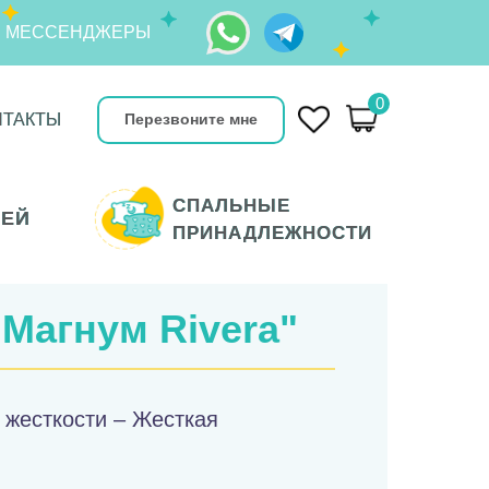
З МЕССЕНДЖЕРЫ
0
НТАКТЫ
НТАКТЫ
Перезвоните мне
СПАЛЬНЫЕ
СПАЛЬНЫЕ
ТЕЙ
ТЕЙ
ПРИНАДЛЕЖНОСТИ
ПРИНАДЛЕЖНОСТИ
Магнум Rivera
"
 жесткости – Жесткая