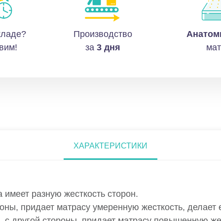
кладе?
Производство
Анатом
вим!
за
3 дня
мат
ХАРАКТЕРИСТИКИ
 имеет разную жесткость сторон.
оны, придает матрасу умеренную жесткость, делает
, с другой стороны, придает матрасу повышенную же