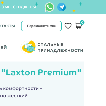
ЕЗ МЕССЕНДЖЕРЫ
0
НТАКТЫ
НТАКТЫ
Перезвоните мне
СПАЛЬНЫЕ
СПАЛЬНЫЕ
ТЕЙ
ТЕЙ
ПРИНАДЛЕЖНОСТИ
ПРИНАДЛЕЖНОСТИ
 "Laxton Premium
"
ь комфортности –
но жесткий