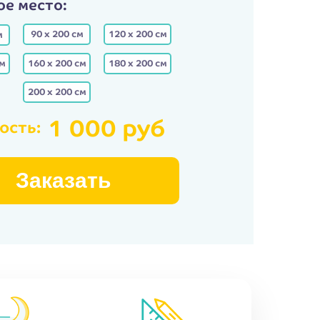
ое место:
90 х 200 см
120 х 200 см
м
см
160 х 200 см
180 х 200 см
200 х 200 см
1 000 руб
ость:
Заказать