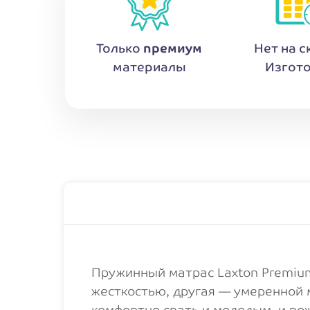
Только
премиум
Нет на с
материалы
Изгото
Пружинный матрас Laxton Premium
жесткостью, другая — умеренной 
комфортно спать и молодым, и п