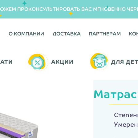
МОЖЕМ ПРОКОНСУЛЬТИРОВАТЬ ВАС МГНОВЕННО ЧЕР
О КОМПАНИИ
О КОМПАНИИ
ДОСТАВКА
ДОСТАВКА
ПАРТНЕРАМ
ПАРТНЕРАМ
КО
КО
ВАТИ
ВАТИ
АКЦИИ
АКЦИИ
ДЛЯ ДЕ
ДЛЯ ДЕ
Матрас
Степен
Умерен