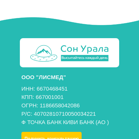
ООО "ЛИСМЕД"
ИНН: 6670468451
КПП: 667001001
ОГРН: 1186658042086
Р/С: 40702810710050034221
Ф ТОЧКА БАНК КИВИ БАНК (АО )
Получить консультацию