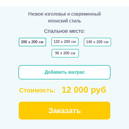
Низкое изголовье и современный
японский стиль
Спальное место:
120 х 200 см
160 х 200 см
180 х 200 см
200 х 200 см
140 х 200 см
90 х 200 см
Добавить матрас
12 000 руб
Стоимость:
Заказать